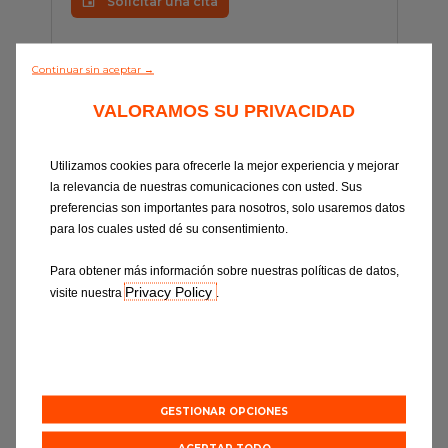
Solicitar una cita
Continuar sin aceptar →
VALORAMOS SU PRIVACIDAD
Utilizamos cookies para ofrecerle la mejor experiencia y mejorar
la relevancia de nuestras comunicaciones con usted. Sus
preferencias son importantes para nosotros, solo usaremos datos
para los cuales usted dé su consentimiento.
C
Para obtener más información sobre nuestras políticas de datos,
Privacy Policy
visite nuestra
.
CASTO-SALAS AUTOMOCION
1.8 KM
FERNANDO EL CATOLICO 27
MADRID 28015
Horarios de apertura: 08:00 13:00 - 15:00
18:00
GESTIONAR OPCIONES
ACEPTAR TODO