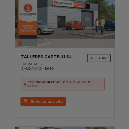
Servicios
Gama EUROREPAR
Todos los talleres
A
Incorporarse a la red
TALLERES GAZTELU S.L
4,515.6 KM
IBAIZABAL 25
GALDAKAO 48960
Horarios de apertura: 8:30-13:00 15:00-
19:00
Solicitar una cita