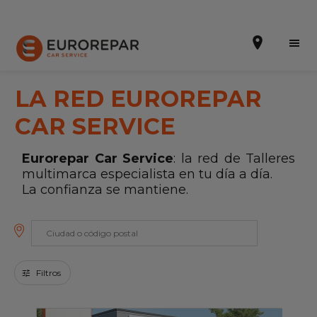
LA RED EUROREPAR
CAR SERVICE
Solicitar una cita
Eurorepar Car Service
: la red de Talleres
multimarca especialista en tu día a día.
Presupuesto Online
La confianza se mantiene.
Incorporarse a la RED
La Marca
Promociones
Filtros
Noticias