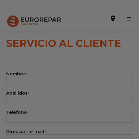
SERVICIO AL CLIENTE
Solicitar una cita
Nombre
*
Presupuesto Online
Incorporarse a la RED
Apellidos
*
La Marca
Teléfono
*
Promociones
Noticias
Dirección e-mail
*