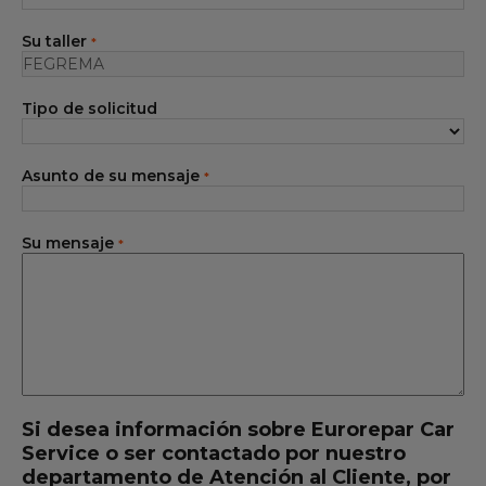
Servicios
Su taller
*
Gama EUROREPAR
Tipo de solicitud
Todos los talleres
Incorporarse a la red
Asunto de su mensaje
*
Su mensaje
*
Si desea información sobre Eurorepar Car
Service o ser contactado por nuestro
departamento de Atención al Cliente, por