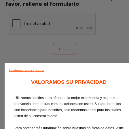
favor, rellene el formulario
Y, al seleccionar al menos uno de estos
Continuar sin aceptar →
canales, acepto el tratamiento
correspondiente de mis datos personales,
VALORAMOS SU PRIVACIDAD
tal como se describe en la
declaración de
consentimiento
.
Tengo derecho a revocar mi
Utilizamos cookies para ofrecerle la mejor experiencia y mejorar la
consentimiento en cualquier momento
relevancia de nuestras comunicaciones con usted. Sus preferencias
(contacto:
privacy-rights@eurorepar.com
).
son importantes para nosotros, solo usaremos datos para los cuales
La revocación del consentimiento no
usted dé su consentimiento.
afectará a la legitimidad del tratamiento
Para obtener más información sobre nuestras políticas de datos, visite