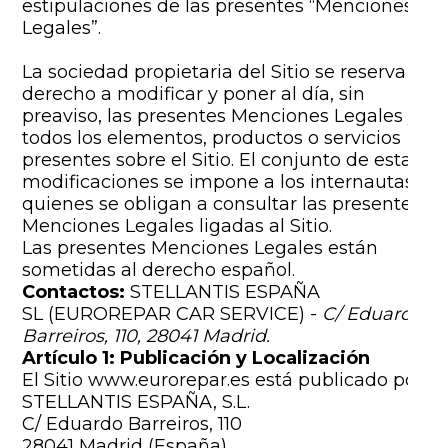
estipulaciones de las presentes “Menciones
Servicios
Legales”.
Gama EUROREPAR
La sociedad propietaria del Sitio se reserva el
derecho a modificar y poner al día, sin
Todos los talleres
preaviso, las presentes Menciones Legales y
todos los elementos, productos o servicios
Incorporarse a la red
presentes sobre el Sitio. El conjunto de estas
modificaciones se impone a los internautas
quienes se obligan a consultar las presentes
Menciones Legales ligadas al Sitio.
Las presentes Menciones Legales están
sometidas al derecho español.
Contactos:
STELLANTIS ESPAÑA
SL (EUROREPAR CAR SERVICE) -
C/ Eduardo
Barreiros, 110, 28041 Madrid.
Artículo 1: Publicación y Localización
El Sitio www.eurorepar.es está publicado por:
STELLANTIS ESPAÑA, S.L.
C/ Eduardo Barreiros, 110
28041 Madrid (España)