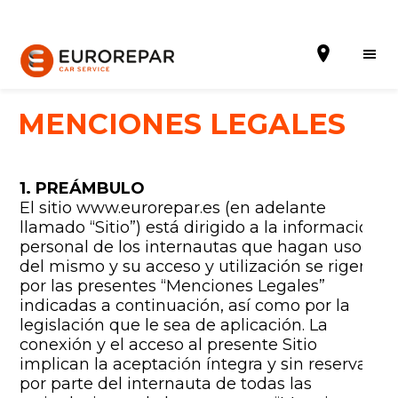
MENCIONES LEGALES
Solicitar una cita
1. PREÁMBULO
El sitio www.eurorepar.es (en adelante
Presupuesto Online
llamado “Sitio”) está dirigido a la información
personal de los internautas que hagan uso
Incorporarse a la RED
del mismo y su acceso y utilización se rigen
por las presentes “Menciones Legales”
La Marca
indicadas a continuación, así como por la
legislación que le sea de aplicación. La
Promociones
conexión y el acceso al presente Sitio
implican la aceptación íntegra y sin reservas
Noticias
por parte del internauta de todas las