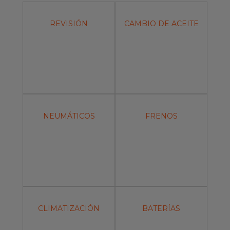
Servicios
REVISIÓN
CAMBIO DE ACEITE
Gama EUROREPAR
Todos los talleres
Incorporarse a la red
NEUMÁTICOS
FRENOS
CLIMATIZACIÓN
BATERÍAS