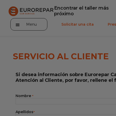
Encontrar el taller más
próximo
Menu
Solicitar una cita
Pre
SERVICIO AL CLIENTE
Incorporarse a la RED
Si desea información sobre Eurorepar C
La Marca
Atención al Cliente, por favor, rellene el
Promociones
Nombre
*
Noticias
Apellidos
Servicios
*