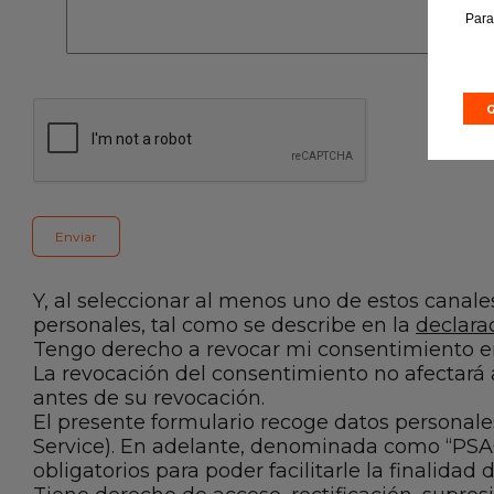
Para
Y, al seleccionar al menos uno de estos canal
personales, tal como se describe en la
declara
Tengo derecho a revocar mi consentimiento 
La revocación del consentimiento no afectará 
antes de su revocación.
El presente formulario recoge datos personal
Service). En adelante, denominada como “PSAG
obligatorios para poder facilitarle la finalidad