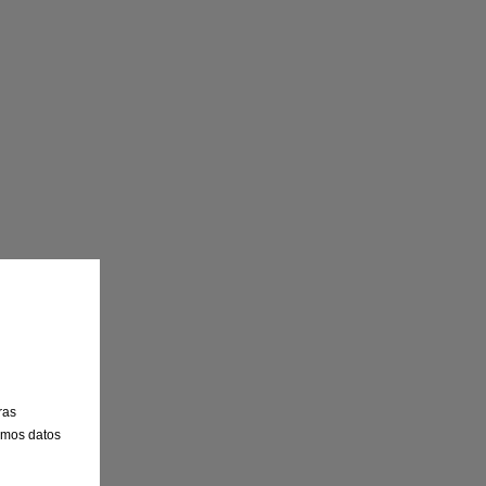
ras
emos datos