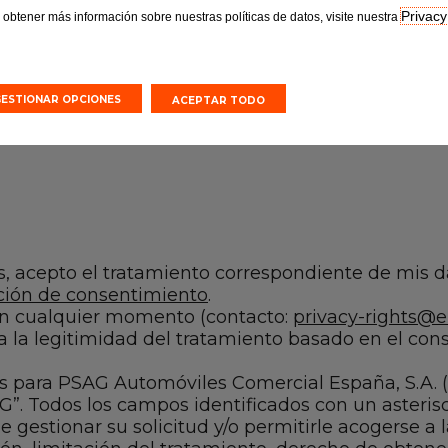
Privacy
 obtener más información sobre nuestras políticas de datos, visite nuestra
GESTIONAR OPCIONES
ACEPTAR TODO
es, acepto el tratamiento correspondiente de mis d
ción de consentimiento
.
en cualquier momento (contacto:
privacy-rights@
a la legitimidad del tratamiento basado en el co
es para PSAG Automóviles Comercial España, S.A. 
”. Todos los campos identificados con un asteris
 de gestionar su solicitud y/o permitirle acogerse a