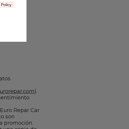
 Policy
.
atos
eurorepar.com
).
nsentimiento
(Euro Repar Car
co son
 la promoción.