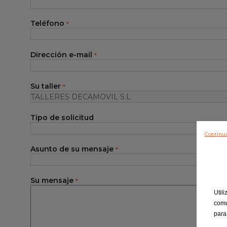
Gama EUROREPAR
Teléfono
*
Dirección e-mail
*
Su taller
*
Tipo de solicitud
Continua
Asunto de su mensaje
*
Su mensaje
*
Util
comu
para