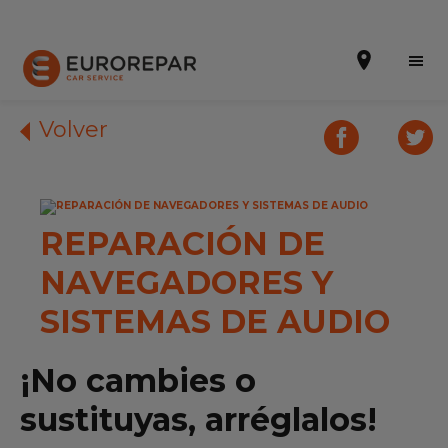
Volver
Solicitar una cita
REPARACIÓN DE
Presupuesto Online
NAVEGADORES Y
Incorporarse a la RED
SISTEMAS DE AUDIO
La Marca
¡No cambies o
Promociones
sustituyas, arréglalos!
Noticias