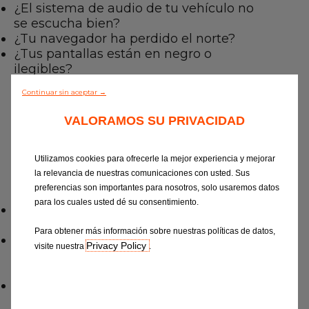
Servicios
¿El sistema de audio de tu vehículo no
se escucha bien?
Gama EUROREPAR
¿Tu navegador ha perdido el norte?
¿Tus pantallas están en negro o
ilegibles?
Todos los talleres
Continuar sin aceptar →
Eurorepar Car Service es la única red de
Incorporarse a la red
VALORAMOS SU PRIVACIDAD
mantenimiento y reparación multimarca que
comercializa (para 17 grandes marcas) una solución
de reparación para tu sistema de audio, navegación
Utilizamos cookies para ofrecerle la mejor experiencia y mejorar
la relevancia de nuestras comunicaciones con usted. Sus
y pantallas para automóviles.
preferencias son importantes para nosotros, solo usaremos datos
para los cuales usted dé su consentimiento.
Hasta un 90% de ahorro respecto a un
mismo producto nuevo.
Para obtener más información sobre nuestras políticas de datos,
Únicamente reemplazamos las piezas
Privacy Policy
visite nuestra
.
gastadas o defectuosas en lugar de
cambiar todo el sistema.
1 año de garantía.