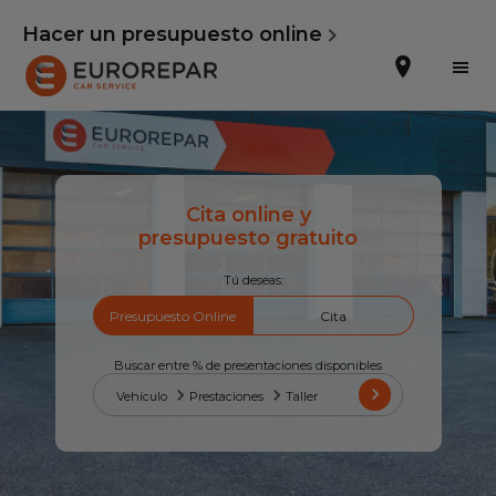
Hacer un presupuesto online
Cita online y
Solicitar una cita
presupuesto gratuito
Presupuesto Online
Tú deseas:
Presupuesto Online
Cita
Incorporarse a la RED
La Marca
Buscar entre % de presentaciones disponibles
Vehículo
Prestaciones
Taller
Promociones
Noticias