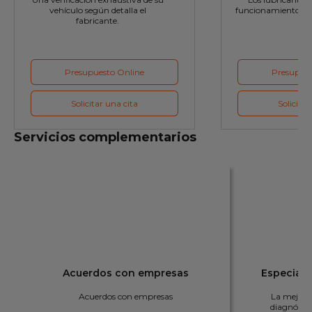
vehículo según detalla el
funcionamiento óp
fabricante.
Presupuesto Online
Presupues
Solicitar una cita
Solicitar
Servicios complementarios
Acuerdos con empresas
Especiali
Acuerdos con empresas
La mejor r
diagnóstic