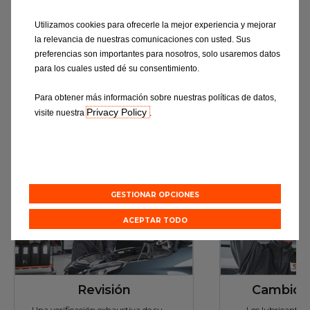
Utilizamos cookies para ofrecerle la mejor experiencia y mejorar
la relevancia de nuestras comunicaciones con usted. Sus
preferencias son importantes para nosotros, solo usaremos datos
para los cuales usted dé su consentimiento.
Presupuesto Online & Cita
Presupuesto 
Para obtener más información sobre nuestras políticas de datos,
Privacy Policy
visite nuestra
.
Nuestros servicios
Descubre todo
GESTIONAR OPCIONES
ACEPTAR TODO
Revisión
Cambio d
Una verificación exhaustiva de su
Los lubricantes,