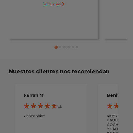
Saber más
Nuestros clientes nos recomiendan
Ferran M
Benita V
5/5
Genial taller!
MUY CONTEN
HABEROS LLE
COCHE POR L
Y HABEIS DA