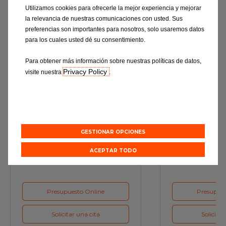
Utilizamos cookies para ofrecerle la mejor experiencia y mejorar
Descubre todo
la relevancia de nuestras comunicaciones con usted. Sus
preferencias son importantes para nosotros, solo usaremos datos
para los cuales usted dé su consentimiento.
Para obtener más información sobre nuestras políticas de datos,
Privacy Policy
visite nuestra
.
Revisión
Cambio d
GESTIONAR OPCIONES
Una verificación exhaustiva de su
Los lubricantes,
vehículo según detalla el
funcionamiento óp
ACEPTAR TODO
fabricante.
Presupuesto Online
Presupues
Solicitar una cita
Solicitar