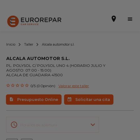
Inicio
Taller
Alcala automotor s.l.
ALCALA AUTOMOTOR S.L.
Solicitar una cita
PL. POLYSOL C/ POLYSOL UNO 4 (HORARIO JULIO Y
AGOSTO: 07:00 - 15:00)
ALCALA DE GUADAIRA 41500
Presupuesto Online
Valorar este taller
0/5 (0 Opinión)
Incorporarse a la RED
Presupuesto Online
Solicitar una cita
La Marca
Promociones
Horarios de apertura
Noticias