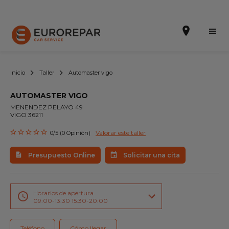
Inicio
Taller
Automaster vigo
AUTOMASTER VIGO
Solicitar una cita
MENENDEZ PELAYO 49
VIGO 36211
Presupuesto Online
Valorar este taller
0/5 (0 Opinión)
Incorporarse a la RED
Presupuesto Online
Solicitar una cita
La Marca
Promociones
Horarios de apertura
09:00-13:30 15:30-20:00
Noticias
Teléfono
Cómo llegar