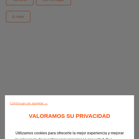
Servicios
Gama EUROREPAR
E-Mail
Todos los talleres
Incorporarse a la red
Continuar sin aceptar →
0/5 (0 Opinión)
VALORAMOS SU PRIVACIDAD
Descubre todo
Utilizamos cookies para ofrecerle la mejor experiencia y mejorar