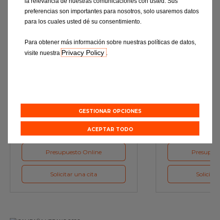
la relevancia de nuestras comunicaciones con usted. Sus
preferencias son importantes para nosotros, solo usaremos datos
para los cuales usted dé su consentimiento.
Para obtener más información sobre nuestras políticas de datos,
Privacy Policy
visite nuestra
.
Revisión
Cambio d
Una verificación exhaustiva de su
Los lubricantes,
vehículo según detalla el
funcionamiento óp
GESTIONAR OPCIONES
fabricante.
ACEPTAR TODO
Presupuesto Online
Presupues
Solicitar una cita
Solicitar