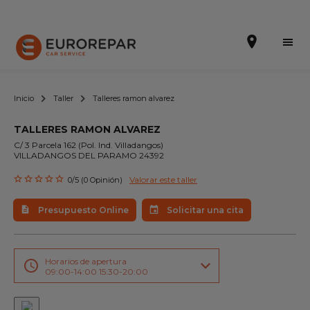
Inicio
Taller
Talleres ramon alvarez
TALLERES RAMON ALVAREZ
Solicitar una cita
C/ 3 Parcela 162 (Pol. Ind. Villadangos)
VILLADANGOS DEL PARAMO 24392
Presupuesto Online
Valorar este taller
0/5 (0 Opinión)
Incorporarse a la RED
Presupuesto Online
Solicitar una cita
La Marca
Promociones
Horarios de apertura
09:00-14:00 15:30-20:00
Noticias