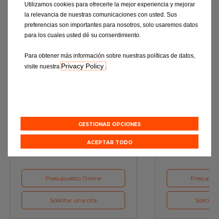
Utilizamos cookies para ofrecerle la mejor experiencia y mejorar
Descubre todo
la relevancia de nuestras comunicaciones con usted. Sus
preferencias son importantes para nosotros, solo usaremos datos
para los cuales usted dé su consentimiento.
Para obtener más información sobre nuestras políticas de datos,
Privacy Policy
visite nuestra
.
Revisión
Cambio d
GESTIONAR OPCIONES
Una verificación exhaustiva de su
Los lubricantes,
vehículo según detalla el
funcionamiento óp
fabricante.
ACEPTAR TODO
Presupuesto Online
Presupues
Solicitar una cita
Solicitar