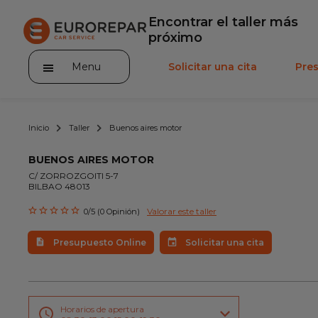
Encontrar el taller más
próximo
Menu
Solicitar una cita
Pre
Inicio
Taller
Buenos aires motor
BUENOS AIRES MOTOR
C/ ZORROZGOITI 5-7
BILBAO 48013
Incorporarse a la RED
Valorar este taller
0/5 (0 Opinión)
La Marca
Presupuesto Online
Solicitar una cita
Promociones
Noticias
Servicios
Horarios de apertura