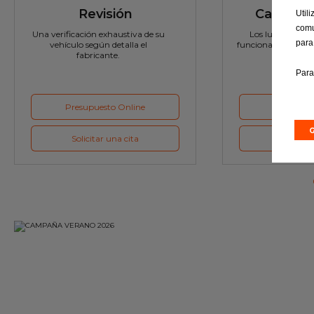
Revisión
Cambio d
Util
comu
Una verificación exhaustiva de su
Los lubricantes,
para
vehículo según detalla el
funcionamiento óp
fabricante.
Para
Presupuesto Online
Presupues
Solicitar una cita
Solicitar