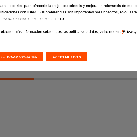
e Aceite
Neumáticos
izamos cookies para ofrecerle la mejor experiencia y mejorar la relevancia de nuest
nicaciones con usted. Sus preferencias son importantes para nosotros, solo usar
 garantes del
Neumáticos: el vínculo esencial
 los cuales usted dé su consentimiento.
timo del motor
que no debe descuidarse
Privacy
 obtener más información sobre nuestras políticas de datos, visite nuestra
to Online
Presupuesto Online
GESTIONAR OPCIONES
ACEPTAR TODO
 una cita
Solicitar una cita